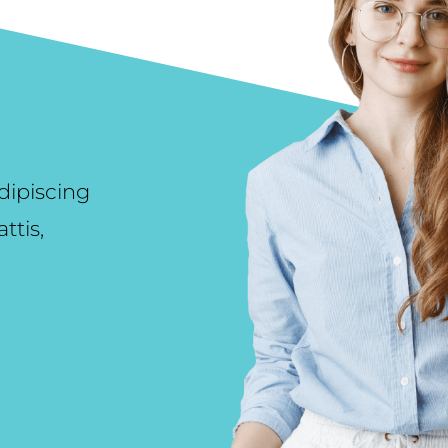
dipiscing
ttis,